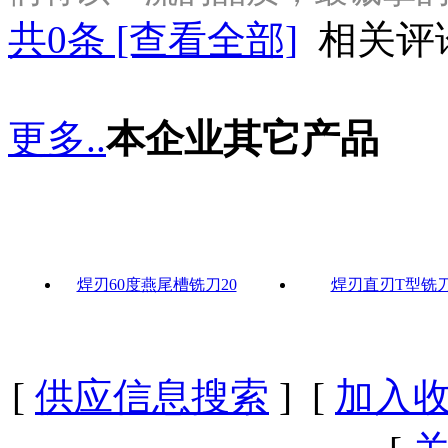
共
0
条 [查看全部]
相关评
更多..
本企业其它产品
焊刃60度燕尾槽铣刀20
焊刃直刃T型铣
[
供应信息搜索
] [
加入